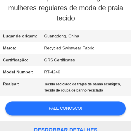
NÓS
mulheres regulares de moda de praia
tecido
EXCURSÃO
DA
Lugar de origem:
Guangdong, China
FÁBRICA
Marca:
Recycled Swimwear Fabric
Certificação:
GRS Certificates
CONTROLE
Model Number:
RT-4240
DA
Realçar:
,
Tecido reciclado de trajes de banho ecológico
Tecido de roupa de banho reciclado
QUALIDADE
FALE CONOSCO!
CONTACTE-
NOS
DESDOBRAR DETALHES