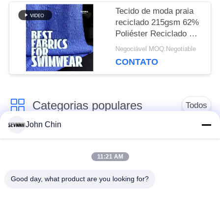
Tecido de moda praia
reciclado 215gsm 62%
Poliéster Reciclado +
32% Nylon + 6%
Negociável MOQ:Negotiable
Elastano RT-4646
CONTATO
Categorias populares
Todos
John Chin
Tela reciclada do
Tela de nylon
roupa de banho
reciclada
11:21 AM
Good day, what product are you looking for?
tecido de poliéster
Tela reciclada de
reciclado
Lycra