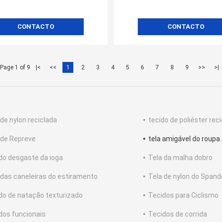
CONTACTO
CONTACTO
Page 1 of 9
|<
<<
1
2
3
4
5
6
7
8
9
>>
>|
 de nylon reciclada
tecido de poliéster rec
 de Repreve
tela amigável do roupa
 do desgaste da ioga
Tela da malha dobro
 das caneleiras do estiramento
Tela de nylon do Spand
do de natação texturizado
Tecidos para Ciclismo
dos funcionais
Tecidos de corrida