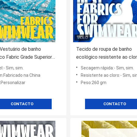
Vestuário de banho
Tecido de roupa de banho
co Fabric Grade Superior
ecológico resistente ao clo
bric Personalizável
negócios de roupa de banho
l:- Sim, sim.
Secagem rápida:- Sim, sim.
m:Fabricado na China
Resistente ao cloro:- Sim, si
:Personalizar
Peso:260 gm
CONTACTO
CONTACTO