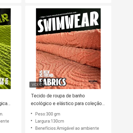
Tecido de roupa de banho
gica
ecológico e elástico para coleção
anho
de roupas de banho
m.
Peso:300 gm
iente
Largura:130cm
Benefícios:Amigável ao ambiente