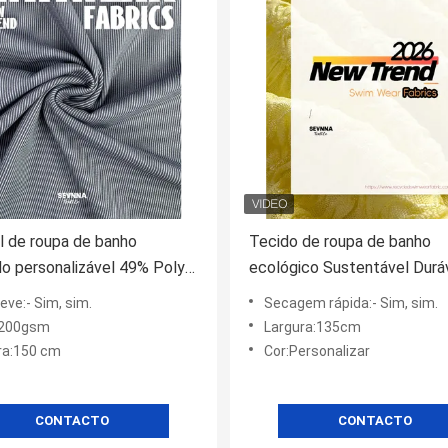
l de roupa de banho
Tecido de roupa de banho
do personalizável 49% Poly
ecológico Sustentável Durá
iclado 29% Nylon SD 22%
materiais de roupa de banho
eve:- Sim, sim.
Secagem rápida:- Sim, sim.
 para roupa de banho
:200gsm
Largura:135cm
ca
ra:150 cm
Cor:Personalizar
CONTACTO
CONTACTO