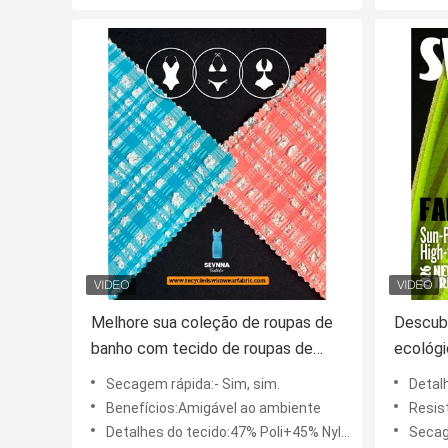
Melhore sua coleção de roupas de
Descubr
banho com tecido de roupas de
ecológi
banho ecológico
sustent
Secagem rápida:- Sim, sim.
Detalhes do
Benefícios:Amigável ao ambiente
Resist
Detalhes do tecido:47% Poli+45% Nylon+8% Espandêx
Secag