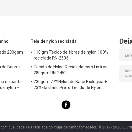
Dei
banho
Tela de nylon reciclada
lado 280gsm
110 gm Tecido de fibras de nylon 100%
reciclado RN-2536
a de Banho
Tecido de Nylon Reciclado com Listras
280gsm RN-2452
pa de banho
230gsm 77%Nylon de Base Biológica +
 de nylon +
23%Elastano Preto Tecido de Nylon
piscina
Reciclado com Listras SP7441
 bom qualidade Tela reciclada do roupa de banho fornecedor.
© 2019 - 2026 SEVNN