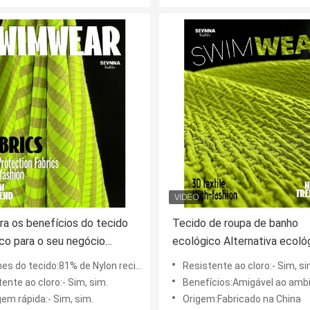
a os benefícios do tecido
Tecido de roupa de banho
co para o seu negócio
ecológico Alternativa ecoló
ável de roupas de banho
para coleção de roupa de b
 tecido:81% de Nylon reciclado + 10% de LUREX + 9% de Spandex
Resistente ao cloro:- Sim, si
ente ao cloro:- Sim, sim.
Benefícios:Amigável ao amb
em rápida:- Sim, sim.
Origem:Fabricado na China