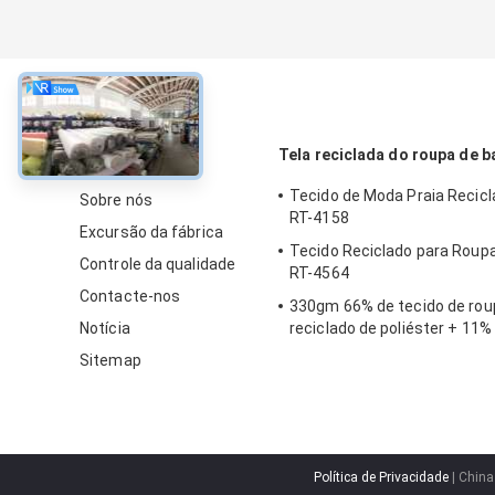
sobre
Tela reciclada do roupa de 
Tecido de Moda Praia Recic
Sobre nós
RT-4158
Excursão da fábrica
Tecido Reciclado para Roup
Controle da qualidade
RT-4564
Contacte-nos
330gm 66% de tecido de rou
Notícia
reciclado de poliéster + 11%
23% de spandex para praia, 
Sitemap
Política de Privacidade
| China