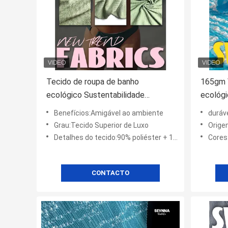
Tecido de roupa de banho
165gm 
ecológico Sustentabilidade
ecológi
Resistente ao cloro
Luxe Fa
Benefícios:Amigável ao ambiente
duráve
Grau:Tecido Superior de Luxo
Orige
Detalhes do tecido:90% poliéster + 10% spandex
Cores
CONTACTO