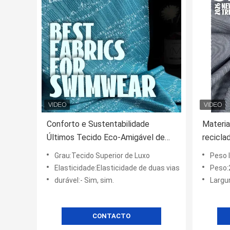
Conforto e Sustentabilidade
Materia
Últimos Tecido Eco-Amigável de
recicla
Trajes de Banho
SD rec
Grau:Tecido Superior de Luxo
Peso l
Spandex
Elasticidade:Elasticidade de duas vias
Peso
ecológi
durável:- Sim, sim.
Largu
CONTACTO