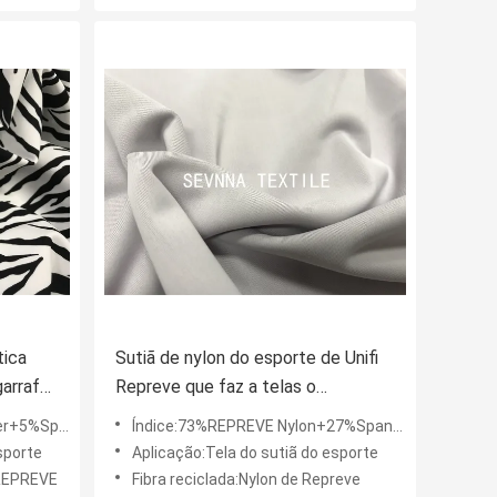
tica
Sutiã de nylon do esporte de Unifi
garrafa
Repreve que faz a telas o
do
estiramento de pouco peso
5%Spandex
Índice:73%REPREVE Nylon+27%Spandex
delicado super
sporte
Aplicação:Tela do sutiã do esporte
 REPREVE
Fibra reciclada:Nylon de Repreve