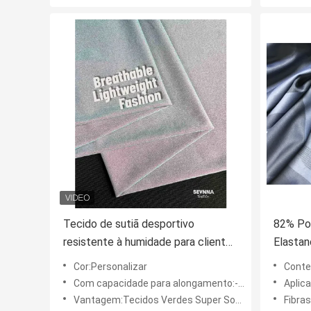
Tecido de sutiã desportivo
82% Po
resistente à humidade para clientes
Elastan
Materiais Conforto máximo
Esporti
Cor:Personalizar
Conte
Com capacidade para alongamento:- Sim, sim.
Aplica
Vantagem:Tecidos Verdes Super Soft Stretch
Fibras