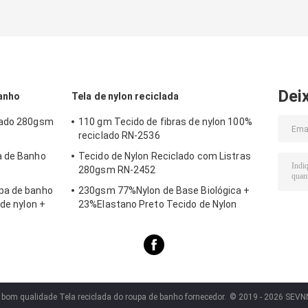
Dei
banho
Tela de nylon reciclada
lado 280gsm
110 gm Tecido de fibras de nylon 100%
reciclado RN-2536
a de Banho
Tecido de Nylon Reciclado com Listras
280gsm RN-2452
pa de banho
230gsm 77%Nylon de Base Biológica +
 de nylon +
23%Elastano Preto Tecido de Nylon
piscina
Reciclado com Listras SP7441
 bom qualidade Tela reciclada do roupa de banho fornecedor.
© 2019 - 2026 SEVNN