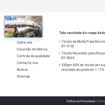
sobre
Tela reciclada do roupa de 
Tecido de Moda Praia Recic
Sobre nós
RT-4158
Excursão da fábrica
Tecido Reciclado para Roup
Controle da qualidade
RT-4564
Contacte-nos
330gm 66% de tecido de rou
Notícia
reciclado de poliéster + 11%
23% de spandex para praia, 
Sitemap
Política de Privacidade
| China