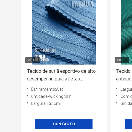
Tecido de sutiã esportivo de alto
Tecido 
desempenho para atletas
antibac
profissionais e entusiastas do
para est
Estiramento:Alto
Largu
fitness
umidade-wicking:Sim
Com c
Largura:135cm
umida
CONTACTO