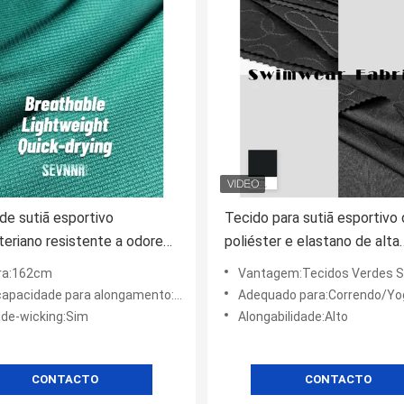
de sutiã esportivo
Tecido para sutiã esportivo
teriano resistente a odores
poliéster e elastano de alta
ilo de vida ativo
elasticidade 260gsm
ra:162cm
Vantagem:Tecidos Verdes Super Sof
apacidade para alongamento:Sim
Adequado para:Correndo/Yoga/Gym/
de-wicking:Sim
Alongabilidade:Alto
CONTACTO
CONTACTO