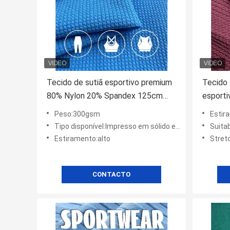
Tecido de sutiã esportivo premium
Tecido 
80% Nylon 20% Spandex 125cm
esporti
Largura
roupas 
Peso:300gsm
Estir
consci
Tipo disponível:Impresso em sólido e digital
Suitab
Estiramento:alto
Stret
CONTACTO