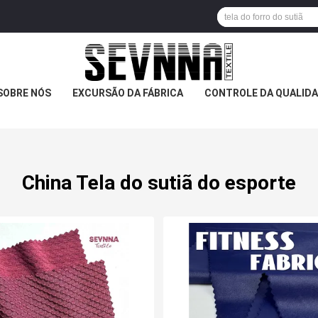
SOBRE NÓS
EXCURSÃO DA FÁBRICA
CONTROLE DA QUALID
China Tela do sutiã do esporte