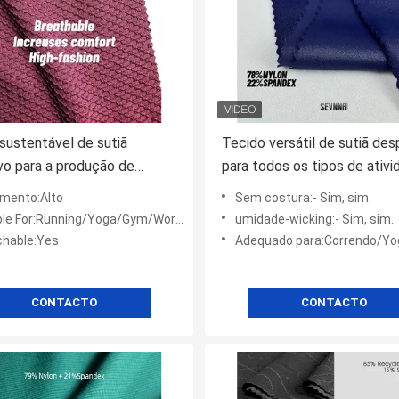
sustentável de sutiã
Tecido versátil de sutiã des
vo para a produção de
para todos os tipos de ativi
esportivas ambientalmente
desportos desportivos
amento:Alto
Sem costura:- Sim, sim.
entes
le For:Running/Yoga/Gym/Workout
umidade-wicking:- Sim, sim.
chable:Yes
Adequado para:Correndo/Yoga/Gym/
CONTACTO
CONTACTO