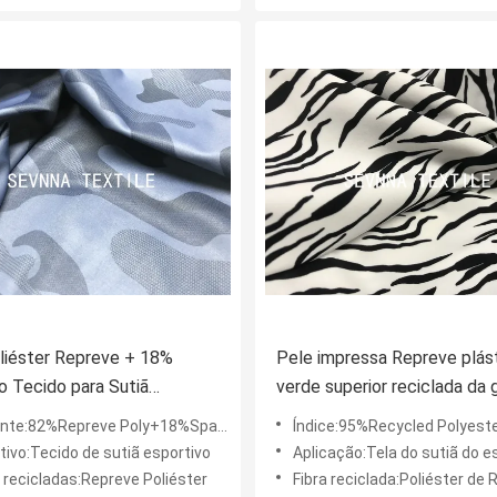
liéster Repreve + 18%
Pele impressa Repreve plás
o Tecido para Sutiã
verde superior reciclada da 
vo
da tela do sutiã do esporte 
nte:82%Repreve Poly+18%Spandex
Índice:95%Recycled Polyester+
poliéster - amigável
tivo:Tecido de sutiã esportivo
Aplicação:Tela do sutiã do e
 recicladas:Repreve Poliéster
Fibra reciclada:Poliéster de