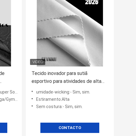
 de
Tecido inovador para sutiã
esportivo para atividades de alta
intensidade e alto impacto
t Stretch
umidade-wicking:- Sim, sim.
Exercício
Estiramento:Alta
Sem costura:- Sim, sim.
CONTACTO