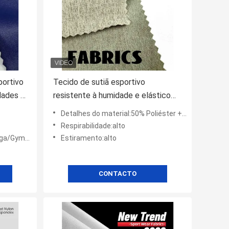
portivo
Tecido de sutiã esportivo
dades e
resistente à humidade e elástico
Mercado de moda sustentável
Detalhes do material:50% Poliéster + 50% Espandêx
Respirabilidade:alto
Exercício
Estiramento:alto
CONTACTO