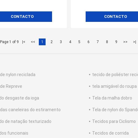
CONTACTO
CONTACTO
Page 1 of 9
|<
<<
1
2
3
4
5
6
7
8
9
>>
>|
 de nylon reciclada
tecido de poliéster rec
 de Repreve
tela amigável do roupa
 do desgaste da ioga
Tela da malha dobro
 das caneleiras do estiramento
Tela de nylon do Spand
do de natação texturizado
Tecidos para Ciclismo
dos funcionais
Tecidos de corrida