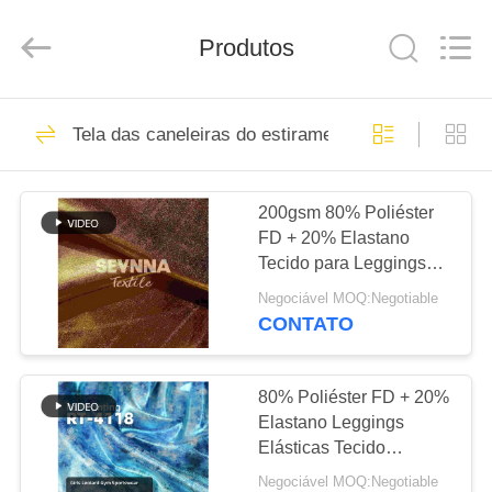
2019
-
2026
SEVNNA
Produtos
TEXTILE.
All
Rights
Reserved.
CASA
313
Tela das caneleiras do estiramento
Tela reciclada do
PRODUTOS
roupa de banho
200gsm 80% Poliéster
FD + 20% Elastano
SHOW
Tecido para Leggings
DE
Elásticas SP7333
Negociável MOQ:Negotiable
RV
CONTATO
150
Tela de nylon
SOBRE
80% Poliéster FD + 20%
Elastano Leggings
NÓS
reciclada
Elásticas Tecido
SP7333
Negociável MOQ:Negotiable