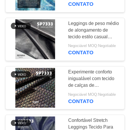
EXCURSÃO
CONTATO
DA
FÁBRICA
Leggings de peso médio
117
de alongamento de
tecido de poliéster
tecido estilo casual
CONTROLE
Seleção de impressão
reciclado
Negociável MOQ:Negotiable
DA
sólida
CONTATO
QUALIDADE
Experimente conforto
CONTACTE-
inigualável com tecido
NOS
de calças de
72
alongamento para sua
Negociável MOQ:Negotiable
Tela reciclada de
linha de calças de
CONTATO
NOTÍCIA
alongamento
Lycra
Confortável Stretch
CASOS
Leggings Tecido Para