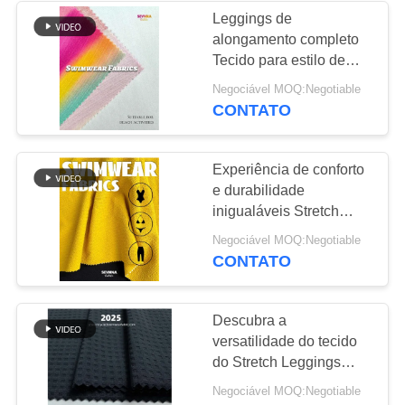
Leggings de
alongamento completo
170
Tecido para estilo de
Tela da malha do
vida ativo Uso diário
Negociável MOQ:Negotiable
CONTATO
Activewear
Experiência de conforto
e durabilidade
inigualáveis Stretch
Leggings Tecido 113cm
164
Negociável MOQ:Negotiable
Largura
CONTATO
tela do desgaste da
ioga
Descubra a
versatilidade do tecido
do Stretch Leggings
para a sua coleção de
Negociável MOQ:Negotiable
Leggings