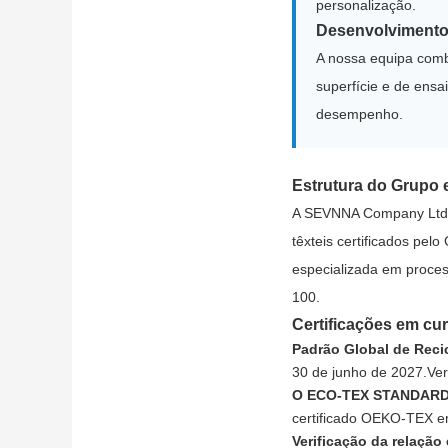
personalização.
Desenvolvimento 
A nossa equipa comb
superfície e de ensa
desempenho.
Estrutura do Grupo e
A SEVNNA Company Ltd. (
têxteis certificados pel
especializada em proce
100.
Certificações em cu
Padrão Global de Reci
30 de junho de 2027.
Ver
O ECO-TEX STANDARD
certificado OEKO-TEX e
Verificação da relação