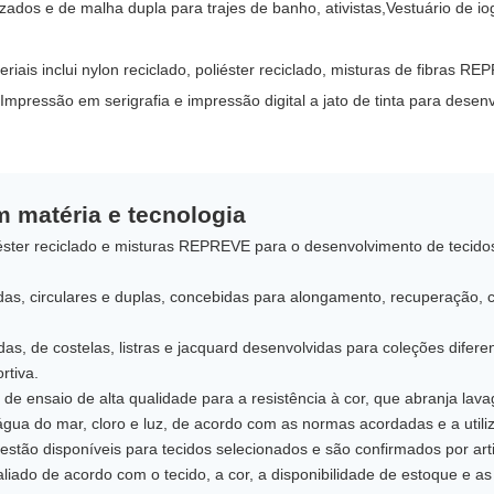
rizados e de malha dupla para trajes de banho, ativistas,Vestuário de io
eriais inclui nylon reciclado, poliéster reciclado, misturas de fibras R
Impressão em serigrafia e impressão digital a jato de tinta para dese
 matéria e tecnologia
liéster reciclado e misturas REPREVE para o desenvolvimento de teci
das, circulares e duplas, concebidas para alongamento, recuperação, 
adas, de costelas, listras e jacquard desenvolvidas para coleções difer
rtiva.
de ensaio de alta qualidade para a resistência à cor, que abranja la
água do mar, cloro e luz, de acordo com as normas acordadas e a utiliz
estão disponíveis para tecidos selecionados e são confirmados por art
liado de acordo com o tecido, a cor, a disponibilidade de estoque e a