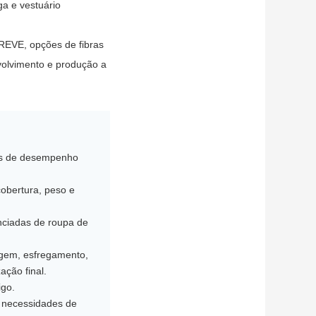
ga e vestuário
EPREVE, opções de fibras
nvolvimento e produção a
dos de desempenho
cobertura, peso e
enciadas de roupa de
vagem, esfregamento,
ação final.
igo.
s necessidades de