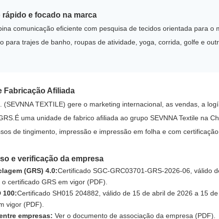
rápido e focado na marca
ina comunicação eficiente com pesquisa de tecidos orientada para 
io para trajes de banho, roupas de atividade, yoga, corrida, golfe e ou
 Fabricação Afiliada
SEVNNA TEXTILE) gere o marketing internacional, as vendas, a logís
o GRS.É uma unidade de fabrico afiliada ao grupo SEVNNA Textile na Chi
ssos de tingimento, impressão e impressão em folha e com certifi
rso e verificação da empresa
clagem (GRS) 4.0:
Certificado SGC-GRC03701-GRS-2026-06, válido de
 o certificado GRS em vigor (PDF)
.
 100:
Certificado SH015 204882, válido de 15 de abril de 2026 a 15 de
m vigor (PDF)
.
 entre empresas:
Ver o documento de associação da empresa (PDF)
.