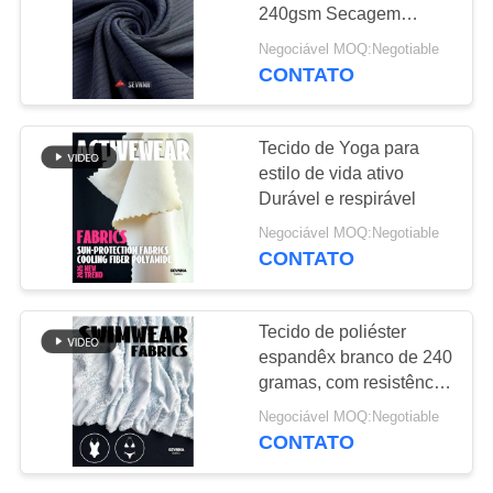
240gsm Secagem
MAPA
Rápida
Negociável MOQ:Negotiable
DO
CONTATO
64
SITE
Tela de Repreve
Tecido de Yoga para
estilo de vida ativo
PRIVACY
Durável e respirável
POLICY
Negociável MOQ:Negotiable
CONTATO
105
Tecido de poliéster
tela amigável do
espandêx branco de 240
gramas, com resistência
roupa de banho do
à cor grau 2-5
Negociável MOQ:Negotiable
eco
CONTATO