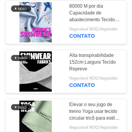
80000 M por dia
Capacidade de
170
abastecimento Tecido
Tela da malha do
de spandex de nylon
Negociável MOQ:Negotiable
flexível de longa
CONTATO
Activewear
duração
Alta transpirabilidade
152cm Largura Tecido
Repreve
164
Negociável MOQ:Negotiable
CONTATO
tela do desgaste da
ioga
Elevar o seu jogo de
treino Yoga usar tecido
circular tricô para estilo
de vida ativo
Negociável MOQ:Negotiable