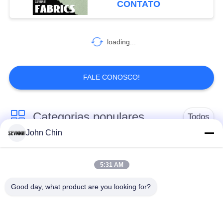
CONTATO
74
loading...
Tela da malha dobro
FALE CONOSCO!
Categorias populares
Todos
106
John Chin
Tela do sutiã do
Tela reciclada do
Tela de nylon
esporte
roupa de banho
reciclada
5:31 AM
Good day, what product are you looking for?
tecido de poliéster
Tela reciclada de
reciclado
Lycra