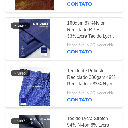
EXCURSÃO
CONTATO
DA
FÁBRICA
160gsm 67%Nylon
117
Reciclado RB +
tecido de poliéster
33%Lycra Tecido Lycra
CONTROLE
Reciclado RN-2603
reciclado
Negociável MOQ:Negotiable
DA
CONTATO
QUALIDADE
Tecido de Poliéster
CONTACTE-
Reciclado 380gsm 49%
NOS
Reciclado + 33% Nylon
72
+ 18% Spandex para
Negociável MOQ:Negotiable
Tela reciclada de
Malha Circular
CONTATO
NOTÍCIA
Lycra
Tecido Lycra Stretch
CASOS
94% Nylon 6% Lycra