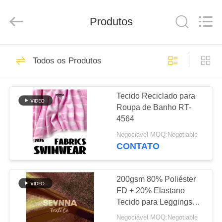
2019
-
2026
SEVNNA
Produtos
TEXTILE.
All
Rights
Reserved.
CASA
313
Todos os Produtos
Tela reciclada do
PRODUTOS
roupa de banho
Tecido Reciclado para
Roupa de Banho RT-
SHOW
4564
DE
Negociável MOQ:Negotiable
RV
CONTATO
150
Tela de nylon
SOBRE
200gsm 80% Poliéster
FD + 20% Elastano
NÓS
reciclada
Tecido para Leggings
Elásticas SP7333
Negociável MOQ:Negotiable