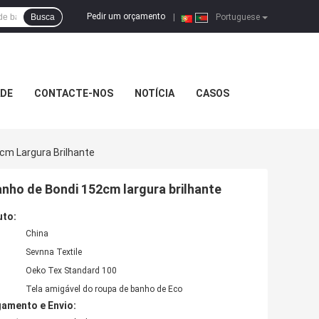
Pedir um orçamento
Busca
|
Portuguese
ADE
CONTACTE-NOS
NOTÍCIA
CASOS
cm Largura Brilhante
anho de Bondi 152cm largura brilhante
uto:
China
Sevnna Textile
Oeko Tex Standard 100
Tela amigável do roupa de banho de Eco
amento e Envio: