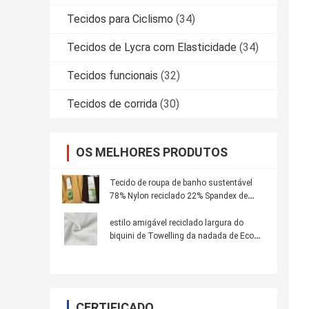
Tecidos para Ciclismo
(34)
Tecidos de Lycra com Elasticidade
(34)
Tecidos funcionais
(32)
Tecidos de corrida
(30)
OS MELHORES PRODUTOS
Tecido de roupa de banho sustentável
78% Nylon reciclado 22% Spandex de
materiais reciclados
estilo amigável reciclado largura do
biquini de Towelling da nadada de Eco
da tela do roupa de banho de 155cm
CERTIFICADO