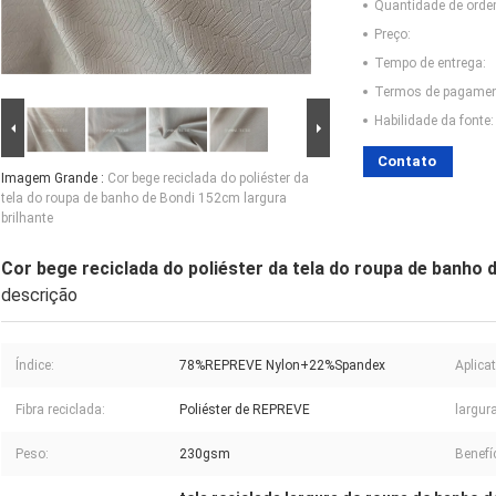
Quantidade de ord
Preço:
Tempo de entrega:
Termos de pagamen
Habilidade da fonte:
Contato
Imagem Grande :
Cor bege reciclada do poliéster da
tela do roupa de banho de Bondi 152cm largura
brilhante
Cor bege reciclada do poliéster da tela do roupa de banho 
descrição
Índice:
78%REPREVE Nylon+22%Spandex
Aplicat
Fibra reciclada:
Poliéster de REPREVE
largura
Peso:
230gsm
Benefí