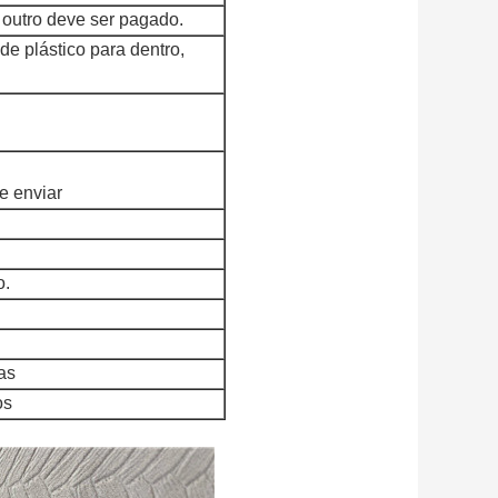
, outro deve ser pagado.
e plástico para dentro,
e enviar
o.
as
os