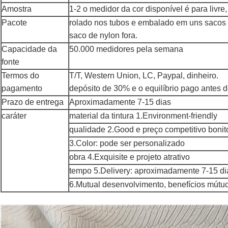
Amostra
1-2 o medidor da cor disponível é para livre
Pacote
rolado nos tubos e embalado em uns sacos d
saco de nylon fora.
Capacidade da
50.000 medidores pela semana
fonte
Termos do
T/T, Western Union, LC, Paypal, dinheiro.
pagamento
depósito de 30% e o equilíbrio pago antes d
Prazo de entrega
Aproximadamente 7-15 dias
caráter
material da tintura 1.Environment-friendly
qualidade 2.Good e preço competitivo bonit
3.Color: pode ser personalizado
obra 4.Exquisite e projeto atrativo
tempo 5.Delivery: aproximadamente 7-15 di
6.Mutual desenvolvimento, benefícios mútu