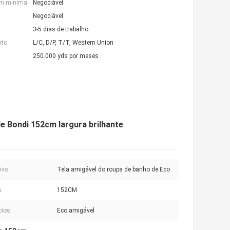
em mínima:
Negociável
Negociável
3-5 dias de trabalho
to:
L/C, D/P, T/T, Western Union
250.000 yds por meses
de Bondi 152cm largura brilhante
ivo:
Tela amigável do roupa de banho de Eco
:
152CM
cios:
Eco amigável