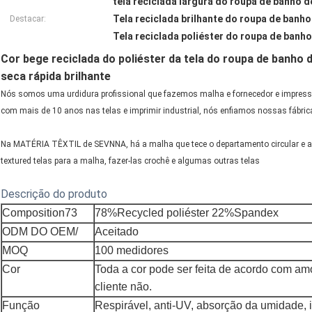
tela reciclada largura do roupa de banho 
Tela reciclada brilhante do roupa de banho
Destacar:
Tela reciclada poliéster do roupa de banho
Cor bege reciclada do poliéster da tela do roupa de banho
seca rápida brilhante
Nós somos uma urdidura profissional que fazemos malha e fornecedor e impress
com mais de 10 anos nas telas e imprimir industrial, nós enfiamos nossas fábric
Na MATÉRIA TÊXTIL de SEVNNA, há a malha que tece o departamento circular e a e
textured telas para a malha, fazer-las crochê e algumas outras telas
Descrição do produto
Composition73
78%Recycled poliéster 22%Spandex
ODM DO OEM/
Aceitado
MOQ
100 medidores
Cor
Toda a cor pode ser feita de acordo com am
cliente não.
Função
Respirável, anti-UV, absorção da umidade,