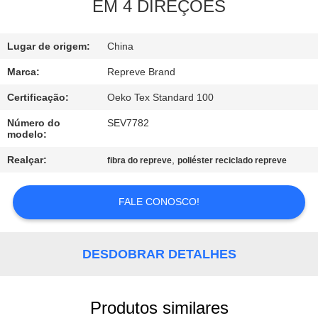
EXCURSÃO
EM 4 DIREÇÕES
DA
Lugar de origem:
China
FÁBRICA
Marca:
Repreve Brand
CONTROLE
Certificação:
Oeko Tex Standard 100
DA
Número do
SEV7782
modelo:
QUALIDADE
Realçar:
,
fibra do repreve
poliéster reciclado repreve
CONTACTE-
FALE CONOSCO!
NOS
NOTÍCIA
DESDOBRAR DETALHES
CASOS
Produtos similares