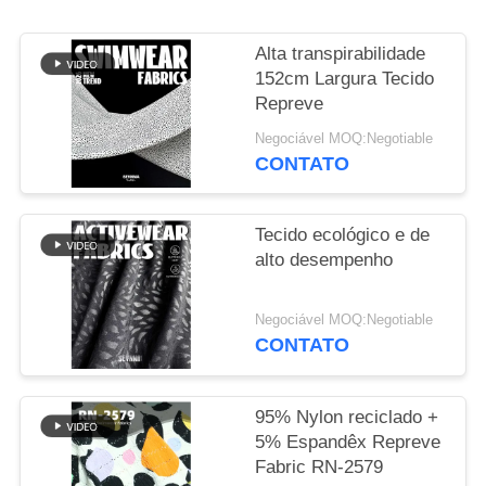
MAPA
Alta transpirabilidade
DO
152cm Largura Tecido
Repreve
SITE
Negociável MOQ:Negotiable
CONTATO
PRIVACY
POLICY
Tecido ecológico e de
alto desempenho
Negociável MOQ:Negotiable
CONTATO
95% Nylon reciclado +
5% Espandêx Repreve
Fabric RN-2579