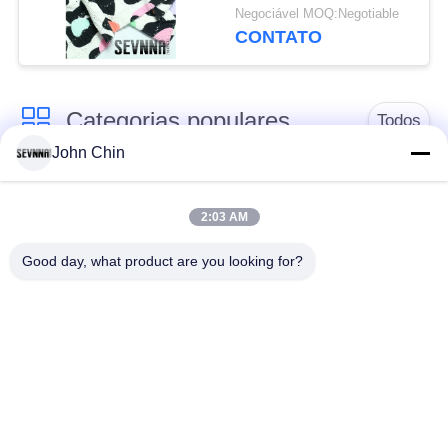
Negociável MOQ:Negotiable
CONTATO
Categorias populares
Todos
John Chin
Tela reciclada do
Tela de nylon
roupa de banho
reciclada
2:03 AM
Good day, what product are you looking for?
tecido de poliéster
Tela reciclada de
reciclado
Lycra
tela amigável do
Tela de Repreve
roupa de banho do
eco