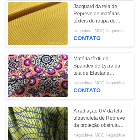
Jacquard da tela de
Repreve de matérias
têxteis do roupa de
banho estiramento de
Negociável MOQ:Negociável
confecção de malhas
CONTATO
Textured de 2 maneiras
Matéria têxtil do
Spandex de Lycra da
tela de Elastane
Repreve do estiramento
Negociável MOQ:Negociável
de Dwr para o eclipse
CONTATO
Dancewear de Gymwear
A radiação UV da tela
ultravioleta de Repreve
da proteção obstruiu
para fora confortável
Negociável MOQ:Negociável
super