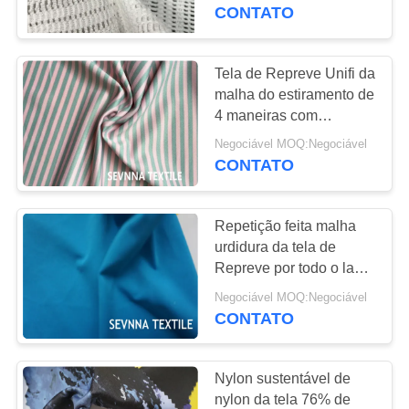
EXCURSÃO
malha de Repreve
CONTATO
DA
FÁBRICA
Tela de Repreve Unifi da
malha do estiramento de
4 maneiras com
CONTROLE
impressão de alta
Negociável MOQ:Negociável
DA
velocidade de Digitas
CONTATO
QUALIDADE
Repetição feita malha
CONTACTE-
urdidura da tela de
NOS
Repreve por todo o lado
na gestão e no
Negociável MOQ:Negociável
Moisturing de Wicking
CONTATO
NOTÍCIA
dos testes padrões
Nylon sustentável de
CASOS
nylon da tela 76% de