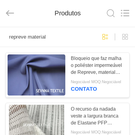
2019
-
2026
SEVNNA
Produtos
TEXTILE.
All
Rights
Reserved.
CASA
repreve material
PRODUTOS
Bloqueio que faz malha
o poliéster impermeável
SHOW
de Repreve, material
DE
pastel de Repreve das
Negociável MOQ:Negociável
matiz do estiramento
RV
CONTATO
SOBRE
O recurso da nadada
veste a largura branca
NÓS
de Elastane PFP
145CM do poliéster da
Negociável MOQ:Negociável