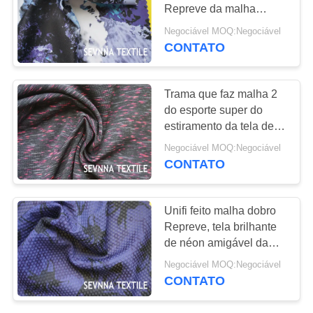
Repreve da malha
MAPA
circular com Spandex de
Negociável MOQ:Negociável
24%
DO
CONTATO
SITE
Trama que faz malha 2
do esporte super do
PRIVACY
estiramento da tela de
POLICY
Repreve Unifi do
Negociável MOQ:Negociável
estiramento da maneira
CONTATO
caneleiras brancas da
ioga
Unifi feito malha dobro
Repreve, tela brilhante
de néon amigável da
fibra de Repreve da cor
Negociável MOQ:Negociável
de Eco Fluo
CONTATO