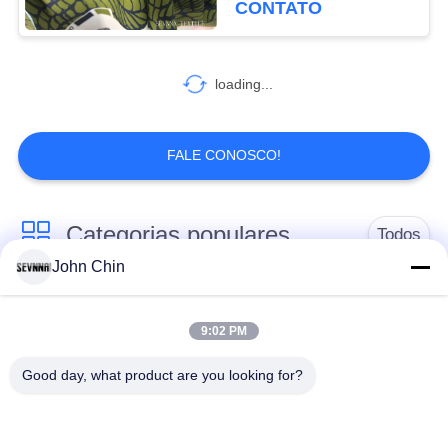
CONTATO
loading...
FALE CONOSCO!
Categorias populares
Todos
John Chin
Tela reciclada do
Tela de nylon
roupa de banho
reciclada
9:02 PM
Good day, what product are you looking for?
tecido de poliéster
Tela reciclada de
reciclado
Lycra