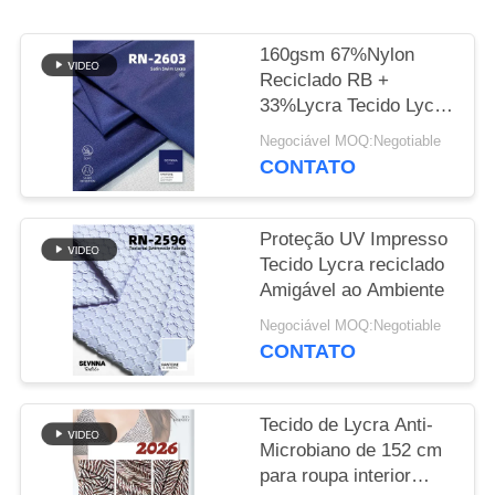
MAPA
160gsm 67%Nylon
DO
Reciclado RB +
33%Lycra Tecido Lycra
SITE
Reciclado RN-2603
Negociável MOQ:Negotiable
CONTATO
PRIVACY
POLICY
Proteção UV Impresso
Tecido Lycra reciclado
Amigável ao Ambiente
Negociável MOQ:Negotiable
CONTATO
Tecido de Lycra Anti-
Microbiano de 152 cm
para roupa interior