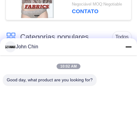
protetora
Negociável MOQ:Negotiable
CONTATO
Categorias populares
Todos
John Chin
Tela reciclada do
Tela de nylon
roupa de banho
reciclada
10:02 AM
Good day, what product are you looking for?
tecido de poliéster
Tela reciclada de
reciclado
Lycra
tela amigável do
Tela de Repreve
roupa de banho do
eco