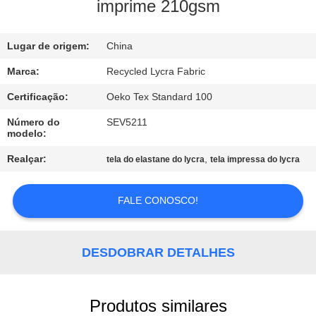
EXCURSÃO
imprime 210gsm
DA
Lugar de origem:
China
FÁBRICA
Marca:
Recycled Lycra Fabric
CONTROLE
Certificação:
Oeko Tex Standard 100
DA
Número do
SEV5211
modelo:
QUALIDADE
Realçar:
,
tela do elastane do lycra
tela impressa do lycra
CONTACTE-
FALE CONOSCO!
NOS
NOTÍCIA
DESDOBRAR DETALHES
CASOS
Produtos similares