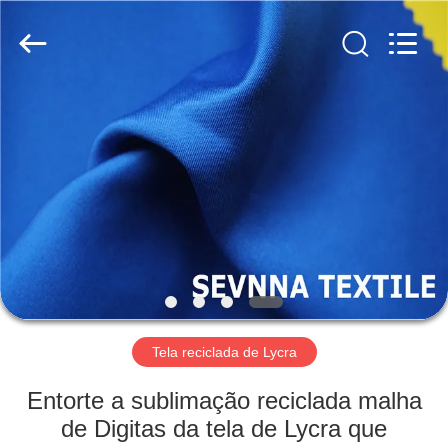
2019
-
2026
SEVNNA
TEXTILE.
All
Rights
Reserved.
CASA
PRODUTOS
SHOW
DE
RV
SOBRE
Tela reciclada de Lycra
NÓS
Entorte a sublimação reciclada malha
de Digitas da tela de Lycra que