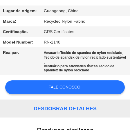
EXCURSÃO
DA
Lugar de origem:
Guangdong, China
FÁBRICA
Marca:
Recycled Nylon Fabric
Certificação:
GRS Certificates
CONTROLE
Model Number:
RN-2140
DA
Realçar:
,
Vestuário Tecido de spandex de nylon reciclado
QUALIDADE
Tecido de spandex de nylon reciclado sustentável
,
Vestuário para atividades físicas Tecido de
spandex de nylon reciclado
CONTACTE-
NOS
FALE CONOSCO!
NOTÍCIA
DESDOBRAR DETALHES
CASOS