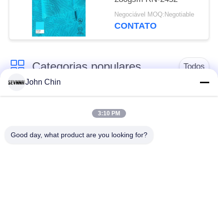
Negociável MOQ:Negotiable
CONTATO
Categorias populares
Todos
John Chin
Tela reciclada do
Tela de nylon
roupa de banho
reciclada
3:10 PM
Good day, what product are you looking for?
tecido de poliéster
Tela reciclada de
reciclado
Lycra
tela amigável do
Tela de Repreve
roupa de banho do
eco