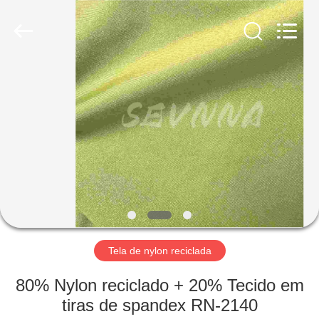
2019
-
2026
SEVNNA
TEXTILE.
All
Rights
Reserved.
CASA
PRODUTOS
SHOW
DE
RV
SOBRE
Tela de nylon reciclada
NÓS
80% Nylon reciclado + 20% Tecido em
tiras de spandex RN-2140