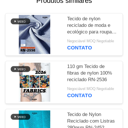
Produtos similares
MAPA
Tecido de nylon
DO
reciclado de moda e
SITE
ecológico para roupas
sustentáveis
Negociável MOQ:Negotiable
PRIVACY
CONTATO
POLICY
110 gm Tecido de
fibras de nylon 100%
reciclado RN-2536
Negociável MOQ:Negotiable
CONTATO
Tecido de Nylon
Reciclado com Listras
280gsm RN-2452