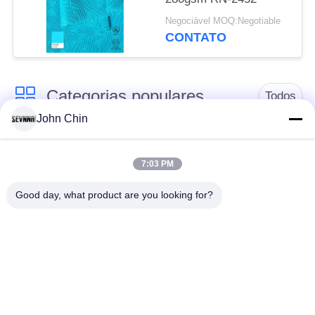
Negociável MOQ:Negotiable
CONTATO
Categorias populares
Todos
John Chin
Tela reciclada do
Tela de nylon
roupa de banho
reciclada
7:03 PM
Good day, what product are you looking for?
tecido de poliéster
Tela reciclada de
reciclado
Lycra
tela amigável do
Tela de Repreve
roupa de banho do
eco