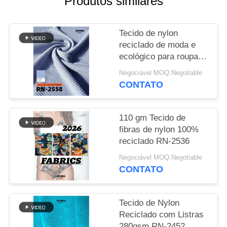
Produtos similares
MAPA
Tecido de nylon
DO
reciclado de moda e
SITE
ecológico para roupas
sustentáveis
Negociável MOQ:Negotiable
PRIVACY
CONTATO
POLICY
110 gm Tecido de
fibras de nylon 100%
reciclado RN-2536
Negociável MOQ:Negotiable
CONTATO
Tecido de Nylon
Reciclado com Listras
280gsm RN-2452