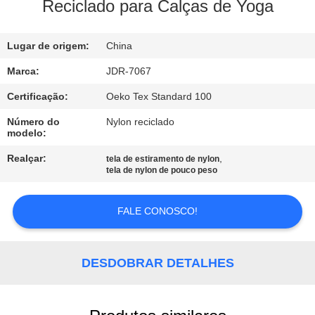
EXCURSÃO
Reciclado para Calças de Yoga
DA
Lugar de origem:
China
FÁBRICA
Marca:
JDR-7067
CONTROLE
Certificação:
Oeko Tex Standard 100
DA
Número do
Nylon reciclado
modelo:
QUALIDADE
Realçar:
,
tela de estiramento de nylon
tela de nylon de pouco peso
CONTACTE-
NOS
FALE CONOSCO!
NOTÍCIA
DESDOBRAR DETALHES
CASOS