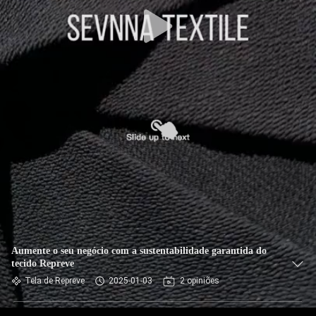
EXCURSÃO
DA
FÁBRICA
CONTROLE
DA
QUALIDADE
CONTACTE-
NOS
NOTÍCIA
Aumente o seu negócio com a sustentabilidade garantida do
tecido Repreve
Tela de Repreve
2025-01-03
2 opiniões
CASOS