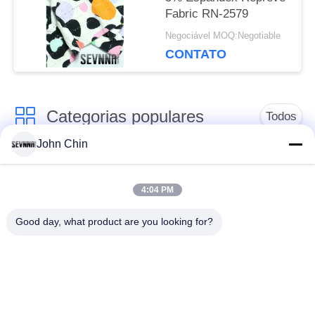
Fabric RN-2579
Negociável MOQ:Negotiable
CONTATO
Categorias populares
Todos
John Chin
Tela reciclada do
Tela de nylon
roupa de banho
reciclada
4:04 PM
Good day, what product are you looking for?
tecido de poliéster
Tela reciclada de
reciclado
Lycra
tela amigável do
Tela de Repreve
roupa de banho do