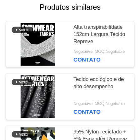
Produtos similares
NOTÍCIA
Alta transpirabilidade
152cm Largura Tecido
Repreve
CASOS
Negociável MOQ:Negotiable
CONTATO
MAPA
DO
Tecido ecológico e de
alto desempenho
SITE
Negociável MOQ:Negotiable
CONTATO
PRIVACY
POLICY
95% Nylon reciclado +
5% Espandêx Repreve