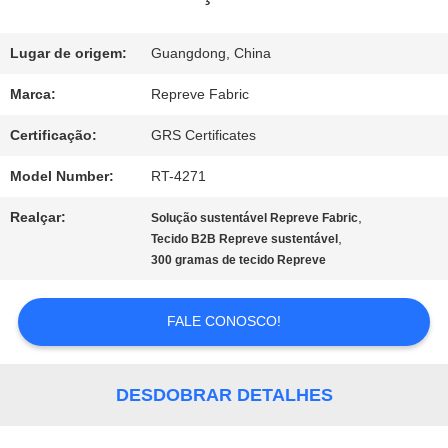
NÓS
Lugar de origem:
Guangdong, China
EXCURSÃO
Marca:
Repreve Fabric
DA
Certificação:
GRS Certificates
FÁBRICA
Model Number:
RT-4271
Realçar:
,
Solução sustentável Repreve Fabric
CONTROLE
,
Tecido B2B Repreve sustentável
300 gramas de tecido Repreve
DA
QUALIDADE
FALE CONOSCO!
CONTACTE-
DESDOBRAR DETALHES
NOS