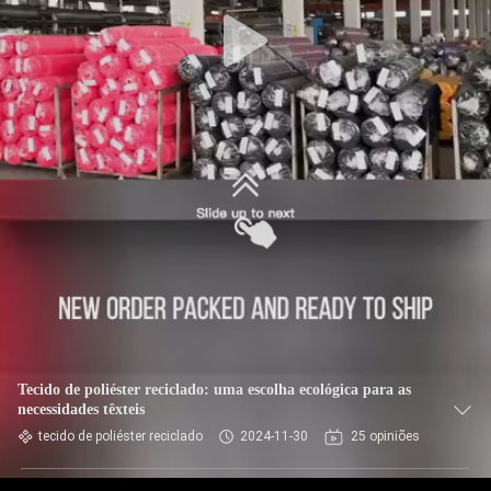
EXCURSÃO
DA
FÁBRICA
CONTROLE
DA
QUALIDADE
CONTACTE-
NOS
NOTÍCIA
Tecido de poliéster reciclado: uma escolha ecológica para as
necessidades têxteis
tecido de poliéster reciclado
2024-11-30
25 opiniões
CASOS