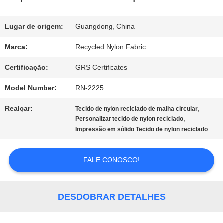
NÓS
Lugar de origem:
Guangdong, China
EXCURSÃO
Marca:
Recycled Nylon Fabric
DA
Certificação:
GRS Certificates
FÁBRICA
Model Number:
RN-2225
Realçar:
,
Tecido de nylon reciclado de malha circular
CONTROLE
,
Personalizar tecido de nylon reciclado
Impressão em sólido Tecido de nylon reciclado
DA
QUALIDADE
FALE CONOSCO!
CONTACTE-
DESDOBRAR DETALHES
NOS