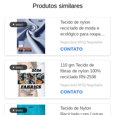
Produtos similares
NOTÍCIA
Tecido de nylon
reciclado de moda e
ecológico para roupas
CASOS
sustentáveis
Negociável MOQ:Negotiable
CONTATO
MAPA
DO
110 gm Tecido de
fibras de nylon 100%
SITE
reciclado RN-2536
Negociável MOQ:Negotiable
CONTATO
PRIVACY
POLICY
Tecido de Nylon
Reciclado com Listras