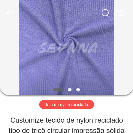
2019
-
2026
SEVNNA
TEXTILE.
All
CASA
Rights
Reserved.
PRODUTOS
SHOW
DE
RV
Tela de nylon reciclada
Customize tecido de nylon reciclado
SOBRE
tipo de tricô circular impressão sólida