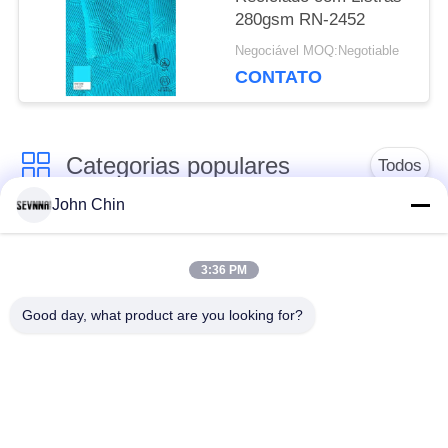
280gsm RN-2452
Negociável MOQ:Negotiable
CONTATO
Categorias populares
Todos
John Chin
Tela reciclada do
Tela de nylon
roupa de banho
reciclada
3:36 PM
Good day, what product are you looking for?
tecido de poliéster
Tela reciclada de
reciclado
Lycra
tela amigável do
Tela de Repreve
roupa de banho do